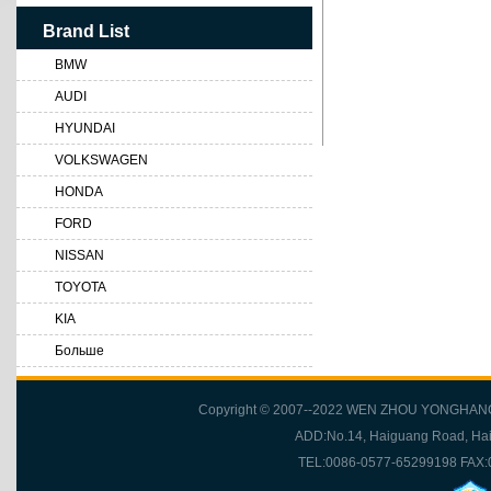
Brand List
BMW
AUDI
HYUNDAI
VOLKSWAGEN
HONDA
FORD
NISSAN
TOYOTA
KIA
Больше
Copyright © 2007--2022 WEN ZHOU YONGHANG 
ADD:No.14, Haiguang Road, Hai'a
TEL:0086-0577-65299198 FAX: