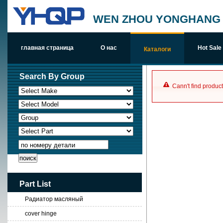
WEN ZHOU YONGHANG A
главная страница
О нас
Hot Sale
Каталоги
Search By Group
Cann't find product
по номеру детали
Part List
Радиатор масляный
cover hinge